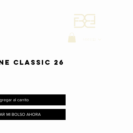
MXN ($)
NE CLASSIC 26
gregar al carrito
AR MI BOLSO AHORA