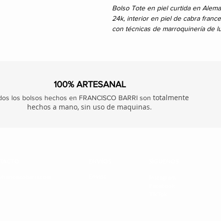
Bolso Tote en piel curtida en Alema
24k, interior en piel de cabra franc
con técnicas de marroquinería de lu
100% ARTESANAL
totalmente
dos los bolsos hechos en FRANCISCO BARRI son
hechos a mano, sin uso de maquinas.
TACTO
ENVÍOS
SÍGUENOS
Envíos
@franciscobarri.com
Instagram
Facebook
TikTok