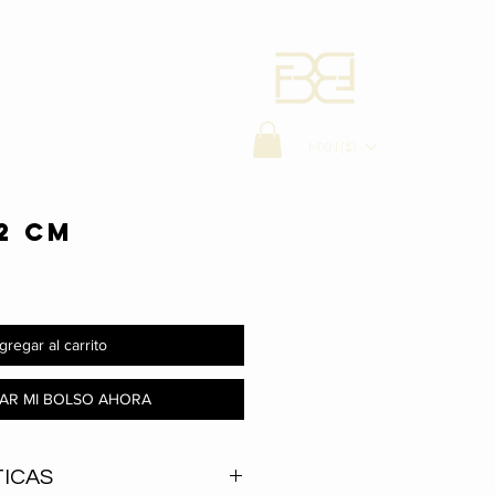
MXN ($)
2 CM
gregar al carrito
AR MI BOLSO AHORA
ICAS