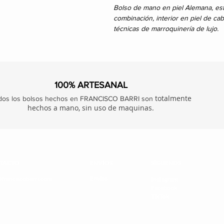
Bolso de mano en piel Alemana, es
combinación, interior en piel de ca
técnicas de marroquinería de lujo.
100% ARTESANAL
totalmente
dos los bolsos hechos en FRANCISCO BARRI son
hechos a mano, sin uso de maquinas.
TACTO
ENVÍOS
SÍGUENOS
Envíos
@franciscobarri.com
Instagram
Facebook
TikTok