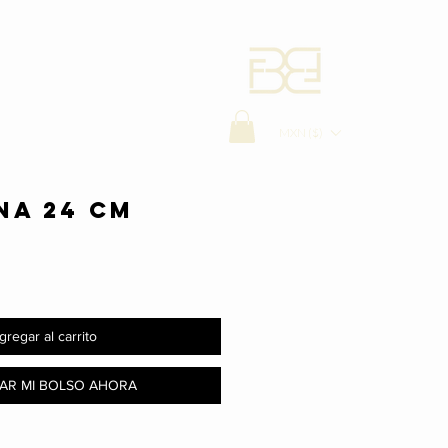
MXN ($)
NA 24 CM
gregar al carrito
AR MI BOLSO AHORA