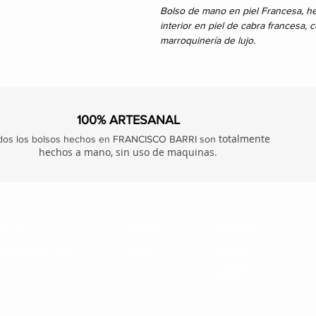
Bolso de mano en piel Francesa, he
interior en piel de cabra francesa,
marroquinería de lujo.
100% ARTESANAL
totalmente
dos los bolsos hechos en FRANCISCO BARRI son
hechos a mano, sin uso de maquinas.
TACTO
ENVÍOS
SÍGUENOS
Envíos
@franciscobarri.com
Instagram
Facebook
TikTok