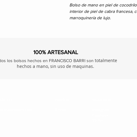
Bolso de mano en piel de cocodril
interior de piel de cabra francesa,
marroquinería de lujo.
100% ARTESANAL
totalmente
dos los bolsos hechos en FRANCISCO BARRI son
hechos a mano, sin uso de maquinas.
TACTO
ENVÍOS
SÍGUENOS
Envíos
@franciscobarri.com
Instagram
Facebook
TikTok