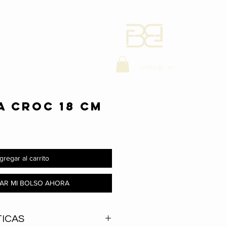
MXN ($)
A CROC 18 CM
gregar al carrito
AR MI BOLSO AHORA
ICAS